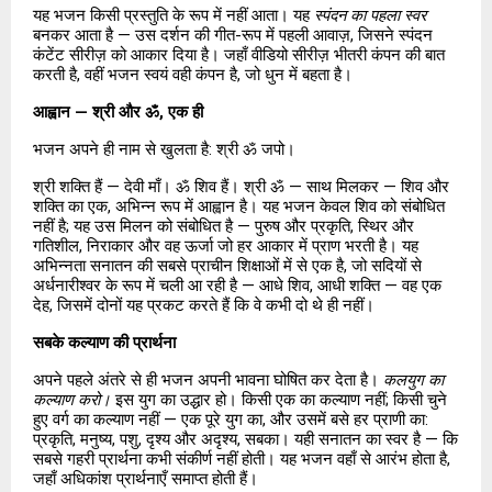
यह भजन किसी प्रस्तुति के रूप में नहीं आता। यह 
स्पंदन का पहला स्वर
बनकर आता है — उस दर्शन की गीत-रूप में पहली आवाज़, जिसने स्पंदन 
कंटेंट सीरीज़ को आकार दिया है। जहाँ वीडियो सीरीज़ भीतरी कंपन की बात 
करती है, वहीं भजन स्वयं वही कंपन है, जो धुन में बहता है।
आह्वान — श्री और ॐ, एक ही
भजन अपने ही नाम से खुलता है: श्री ॐ जपो।
श्री शक्ति हैं — देवी माँ। ॐ शिव हैं। श्री ॐ — साथ मिलकर — शिव और 
शक्ति का एक, अभिन्न रूप में आह्वान है। यह भजन केवल शिव को संबोधित 
नहीं है; यह उस मिलन को संबोधित है — पुरुष और प्रकृति, स्थिर और 
गतिशील, निराकार और वह ऊर्जा जो हर आकार में प्राण भरती है। यह 
अभिन्नता सनातन की सबसे प्राचीन शिक्षाओं में से एक है, जो सदियों से 
अर्धनारीश्वर के रूप में चली आ रही है — आधे शिव, आधी शक्ति — वह एक 
देह, जिसमें दोनों यह प्रकट करते हैं कि वे कभी दो थे ही नहीं।
सबके कल्याण की प्रार्थना
अपने पहले अंतरे से ही भजन अपनी भावना घोषित कर देता है। 
कलयुग का 
कल्याण करो।
 इस युग का उद्धार हो। किसी एक का कल्याण नहीं; किसी चुने 
हुए वर्ग का कल्याण नहीं — एक पूरे युग का, और उसमें बसे हर प्राणी का: 
प्रकृति, मनुष्य, पशु, दृश्य और अदृश्य, सबका। यही सनातन का स्वर है — कि 
सबसे गहरी प्रार्थना कभी संकीर्ण नहीं होती। यह भजन वहाँ से आरंभ होता है, 
जहाँ अधिकांश प्रार्थनाएँ समाप्त होती हैं।