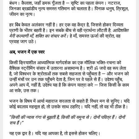
बंधन। कैलाश, जहाँ डमरू गूँजता है — सृष्टि का पहला कंपन। नटराज, 
जिनका ब्रह्मांडीय नृत्य समस्त गतिमान को चलाता है। पिनाक धनुष, त्रिशूल, 
जीवन का नृत्य।
हर बिंब केवल अलंकार नहीं है। हर एक वह केंद्र है, जिससे होकर दिव्यता 
प्राणी के भीतर बहती है। इन सबके बीच से वही प्रार्थना लौटती है: 
आदिशक्ति 
मेरी कल्याणी माँ, शक्ति का संचार करें।
 हे माँ, समस्त ऊर्जा की स्रोत, वह 
प्रवाह जाग उठे।
अब, भजन में एक स्वर
किसी क्रियाशील आध्यात्मिक मार्गदर्शक का एक मौलिक भक्ति-रचना को 
वैश्विक स्ट्रीमिंग संसार में उतारना असामान्य है। श्री ॐ जपो वह रूप लेता 
है, जो विश्वभर के श्रोताओं तक सबसे सहजता से पहुँचता है — और भजन को 
उन्हीं मंचों पर उन तक पहुँचने देता है, जिन पर वे पहले से हैं। उद्देश्य पहुँच, 
अपने आप में, नहीं है; उद्देश्य यह है कि कंपन यात्रा करे — जिस किसी के काम 
आ सके, उस तक।
भजन के विषय में आर्या महाराज सरलता से कहते हैं: स्थिर मन से सुनिए। यदि 
कोई बदलाव महसूस हो, तो उसके साथ ठहरिए। यदि नहीं, तो वह भी ठीक है।
“किसी की प्यास गंगा से बुझती है, किसी की यमुना से। दोनों पवित्र हैं। दोनों 
सच हैं।”
यह एक द्वार है। यदि यह आपका है, तो इससे होकर चलिए।